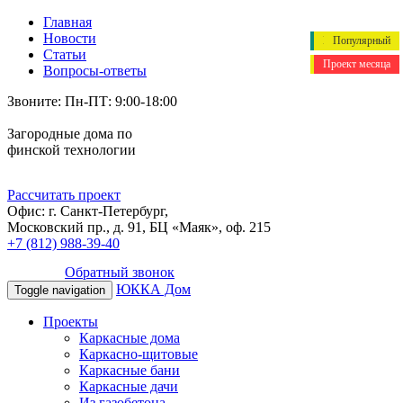
Главная
Новости
Теперь дешевле
Теперь дешевле
Теперь дешевле
Популярный
Популярный
Популярный
Популярный
Популярный
Популярный
Популярный
Статьи
Популярный
Популярный
Популярный
Проект месяца
Вопросы-ответы
Звоните: Пн-ПТ: 9:00-18:00
Загородные дома по
финской технологии
Рассчитать проект
Офис: г. Санкт-Петербург,
Московский пр., д. 91, БЦ «Маяк», оф. 215
+7 (812) 988-39-40
Обратный звонок
ЮККА Дом
Toggle navigation
Проекты
Каркасные дома
Каркасно-щитовые
Каркасные бани
Каркасные дачи
Из газобетона