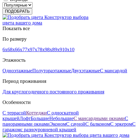
Конструктор выбора
цвета вашего дома
Показать все
По размеру
6х6
8х6
6х7
7х9
7x7
8х9
8х8
9х9
10х10
Этажность
Одноэтажные
Полутораэтажные
Двухэтажные
С мансардой
Период проживания
Для круглогодичного постоянного проживания
Особенности
С террасой
Коттеджи
С односкатной
крышей
Лофт
Большие
Небольшие
С мансардными окнами
С
панорамными окнами
Эконом
С сауной
С балконом
С эркером
С
гаражом
с разноуровневой крышей
Конструктор выбора цвета вашего дома