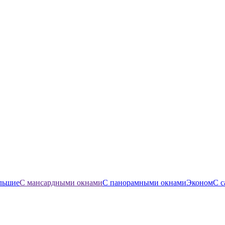
льшие
С мансардными окнами
С панорамными окнами
Эконом
С с