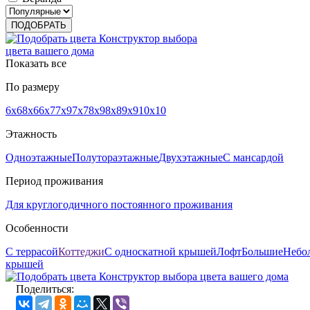
Конструктор выбора
цвета вашего дома
Показать все
По размеру
6х6
8х6
6х7
7х9
7x7
8х9
8х8
9х9
10х10
Этажность
Одноэтажные
Полутораэтажные
Двухэтажные
С мансардой
Период проживания
Для круглогодичного постоянного проживания
Особенности
С террасой
Коттеджи
С односкатной крышей
Лофт
Большие
Небо
крышей
Конструктор выбора цвета вашего дома
Поделиться: