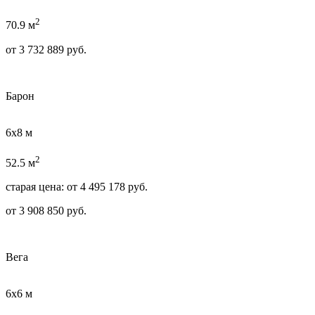
2
70.9 м
от
3 732 889
руб.
Барон
6х8 м
2
52.5 м
старая цена:
от
4 495 178
руб.
от
3 908 850
руб.
Вега
6х6 м