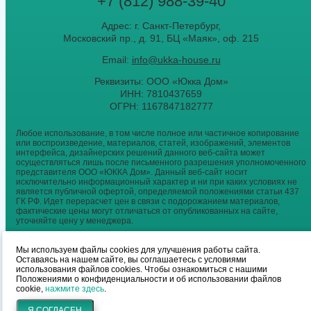
+7 (812) 988-39-40
Адрес: г. Санкт-Петербург,
Московский пр., д. 91, БЦ «Маяк», оф. 215
Email:
info@ukka-house.ru
Реквизиты: ООО «Юкка Дoм»
ИНН: 7810437659
ОГРН: 1167847182777
Мы используем файлы cookies для улучшения работы сайта.
Оставаясь на нашем сайте, вы соглашаетесь с условиями
использования файлов cookies. Чтобы ознакомиться с нашими
Положениями о конфиденциальности и об использовании файлов
cookie,
нажмите здесь
.
Я СОГЛАСЕН