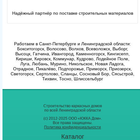
Надëжный партнёр по поставке строительных материалов
Работаем в Санкт-Петербурге и Ленинградской области:
Бокситогорск, Волосово, Волхов, Всеволожск, Выборг,
Высоцк, Гатчина, Ивангород, Каменногорск, Кингисепп,
Кириши, Кировск, Коммунар, Кудрово, Лодейное Поле,
Луга, Любань, Мурино, Никольское, Новая Ладога,
Отрадное, Пикалёво, Подпорожье, Приморск, Приозерск,
Светогорск, Сертолово, Сланцы, Сосновый Бор, Сясьстрой,
Тихвин, Тосно, Шлиссельбург
Строительство каркасных дoмoв
по всей Ленинградской области
(с) 2012-2025 ООО «ЮККА Дoм».
Все права защищены.
Политика конфиденциальности
Каталог