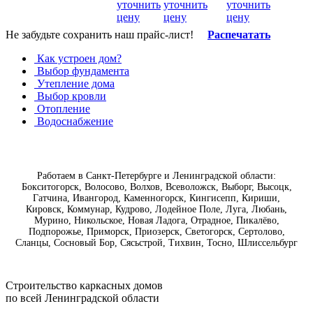
уточнить
уточнить
уточнить
цену
цену
цену
Не забудьте сохранить наш прайс-лист!
Распечатать
Как устроен дом?
Выбор фундамента
Утепление дома
Выбор кровли
Отопление
Водоснабжение
Работаем в Санкт-Петербурге и Ленинградской области:
Бокситогорск, Волосово, Волхов, Всеволожск, Выборг, Высоцк,
Гатчина, Ивангород, Каменногорск, Кингисепп, Кириши,
Кировск, Коммунар, Кудрово, Лодейное Поле, Луга, Любань,
Мурино, Никольское, Новая Ладога, Отрадное, Пикалёво,
Подпорожье, Приморск, Приозерск, Светогорск, Сертолово,
Сланцы, Сосновый Бор, Сясьстрой, Тихвин, Тосно, Шлиссельбург
Строительство каркасных дoмoв
по всей Ленинградской области