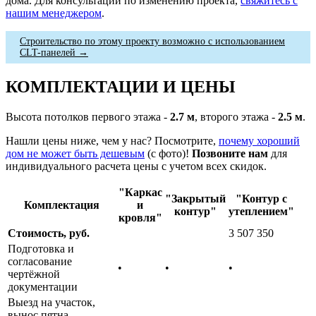
дома. Для консультации по изменению проекта,
свяжитесь с
нашим менеджером
.
Строительство по этому проекту возможно с использованием
CLT-панелей →
КОМПЛЕКТАЦИИ И ЦЕНЫ
Высота потолков первого этажа -
2.7 м
, второго этажа -
2.5 м
.
Нашли цены ниже, чем у нас? Посмотрите,
почему хороший
дом не может быть дешевым
(с фото)!
Позвоните нам
для
индивидуального расчета цены с учетом всех скидок.
"Каркас
"Закрытый
"Контур с
Комплектация
и
контур"
утеплением"
кровля"
Стоимость, руб.
3 507 350
Подготовка и
согласование
•
•
•
чертёжной
документации
Выезд на участок,
вынос пятна