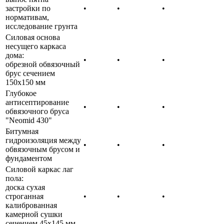
застройки по
•
•
•
нормативам,
исследование грунта
Силовая основа
несущего каркаса
дома:
•
•
•
обрезной обвязочный
брус сечением
150х150 мм
Глубокое
антисептирование
•
•
•
обвязочного бруса
"Neomid 430"
Битумная
гидроизоляция между
•
•
•
обвязочным брусом и
фундаментом
Силовой каркас лаг
пола:
доска сухая
строганная
•
•
•
калиброванная
камерной сушки
сечением 45х145 мм