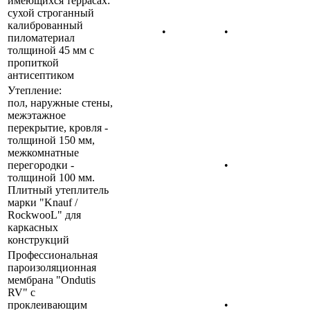
имеющихся террасах:
сухой строганный
калиброванный
•
•
пиломатериал
толщиной 45 мм с
пропиткой
антисептиком
Утепление:
пол, наружные стены,
межэтажное
перекрытие, кровля -
толщиной 150 мм,
межкомнатные
перегородки -
•
толщиной 100 мм.
Плитный утеплитель
марки "Knauf /
RockwooL" для
каркасных
конструкций
Профессиональная
пароизоляционная
мембрана "Ondutis
RV" с
проклеивающим
•