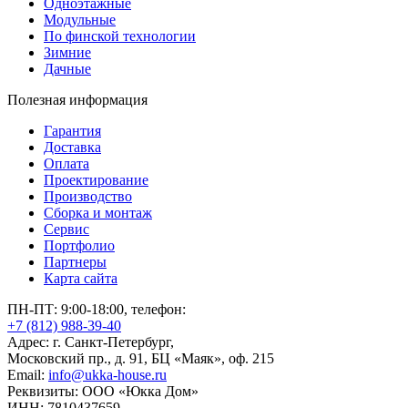
Одноэтажные
Модульные
По финской технологии
Зимние
Дачные
Полезная информация
Гарантия
Доставка
Оплата
Проектирование
Производство
Сборка и монтаж
Сервис
Портфолио
Партнеры
Карта сайта
ПН-ПТ: 9:00-18:00, телефон:
+7 (812) 988-39-40
Адрес: г. Санкт-Петербург,
Московский пр., д. 91, БЦ «Маяк», оф. 215
Email:
info@ukka-house.ru
Реквизиты: ООО «Юкка Дoм»
ИНН: 7810437659