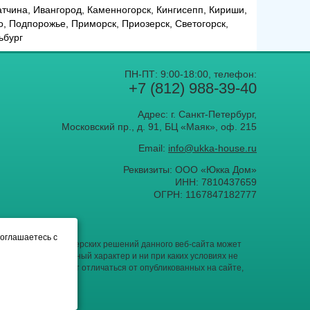
атчина, Ивангород, Каменногорск, Кингисепп, Кириши,
о, Подпорожье, Приморск, Приозерск, Светогорск,
ьбург
ПН-ПТ: 9:00-18:00, телефон:
+7 (812) 988-39-40
Адрес: г. Санкт-Петербург,
Московский пр., д. 91, БЦ «Маяк», оф. 215
Email:
info@ukka-house.ru
Реквизиты: ООО «Юкка Дoм»
ИНН: 7810437659
ОГРН: 1167847182777
соглашаетесь с