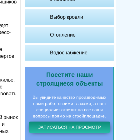
ойщиков
Выбор кровли
удет
ресс-
Отопление
а
Водоснабжение
пертов,
Посетите наши
жилье.
строящиеся объекты
ые
твовать
Вы увидите качество производимых
нами работ своими глазами, а наш
специалист ответит на все ваши
вопросы прямо на стройплощадке.
й рынок
 и
ЗАПИСАТЬСЯ НА ПРОСМОТР
ьных