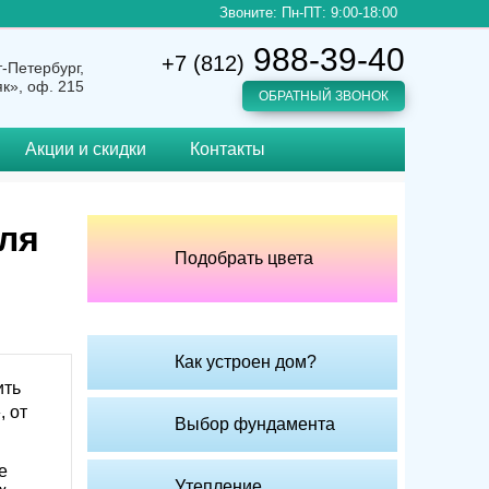
Звоните: Пн-ПТ: 9:00-18:00
988-39-40
+7 (812)
т-Петербург,
як», оф. 215
ОБРАТНЫЙ ЗВОНОК
Акции и скидки
Контакты
ля
Подобрать цвета
Как устроен дoм?
ить
, от
Выбор фундамента
е
Утепление