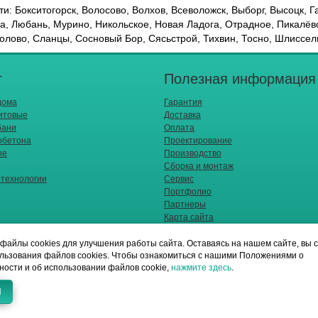
и: Бокситогорск, Волосово, Волхов, Всеволожск, Выборг, Высоцк, Г
а, Любань, Мурино, Никольское, Новая Ладога, Отрадное, Пикалёв
олово, Сланцы, Сосновый Бор, Сясьстрой, Тихвин, Тосно, Шлиссел
г
Полезная информация
дома
Гарантия
итовые
Доставка
бани
Оплата
обетона
Проектирование
ые
Производство
Сборка и монтаж
 технологии
Сервис
Портфолио
Партнеры
Карта сайта
файлы cookies для улучшения работы сайта. Оставаясь на нашем сайте, вы 
льзования файлов cookies. Чтобы ознакомиться с нашими Положениями о
ости и об использовании файлов cookie,
нажмите здесь
.
Н