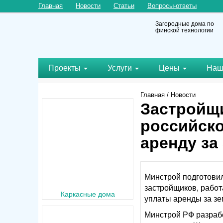
Главная
Новости
Статьи
Вопросы-ответы
Загородные дома по
финской технологии
Проекты
Услуги
Цены
Наш
Главная
/
Новости
Застройщ
российско
аренду за
Минстрой подготовил
застройщиков, рабо
Каркасные
уплаты аренды за зе
Минстрой РФ разраб