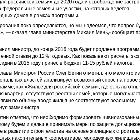
ля российской семьи» до 2020 года и освобождение застр
а федеральные земельные участки, на которых ведется
одных домов в рамках программы.
ования пока определяются, но мы надеемся, что вопрос б
, — сказал глава министерства Михаил Мень,- сообщает п
омнил министр, до конца 2016 года будет продлена программ
ечной ставки до 12% годовых. Как показывают расчеты экс
сидии в 2015 году принес в бюджет 11-15 рублей налогов.
главы Минстроя России Олег Бетин отметил, что мало кто из
ональных властей анализирует возможный спрос на новое 
рамме, как «Жилье для российской семьи», где есть льготн
я квартир, отсутствуют реестры семей, которые могут учас
аявки по объему ввода жилья не соответствуют реальному
нул замминистра.
етин отметил, что необходимо формировать цивилизованны
тому будем и дальше принимать меры по защите дольщиков
е в развитии строительства на основе жилищных строител
щных накопительных кооперативов, молодежных жилищных