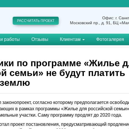
Офис: г. Санк
РАССЧИТАТЬ ПРОЕКТ
Московский пр., д. 91, БЦ «Ма
и работы
Отзывы
Клиентам
Фотогалерея
ики по программе «Жилье д
й семьи» не будут платить
 землю
 законопроект, согласно которому предполагается освобод
тающих в рамках программы «Жилье для российской семьи»
мельные участки. Саму программу продлят до 2020 года.
отал проект постановления, предусматривающий продлени