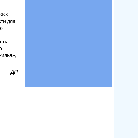
 ЖКХ
сти для
во
и
сть.
о
жилья»,
ДП