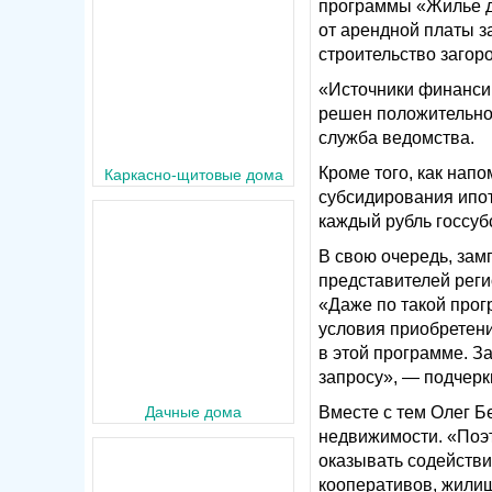
программы «Жилье д
от арендной платы з
строительство загор
«Источники финансир
решен положительно»
служба ведомства.
Кроме того, как нап
Каркасно-щитовые
субсидирования ипот
каждый рубль госсуб
В свою очередь, зам
представителей реги
«Даже по такой прог
условия приобретени
в этой программе. З
запросу», — подчерк
Дачные
Вместе с тем Олег Б
недвижимости. «Поэ
оказывать содействи
кооперативов, жили