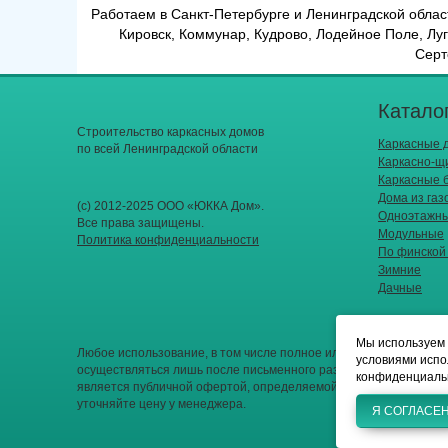
Работаем в Санкт-Петербурге и Ленинградской област
Кировск, Коммунар, Кудрово, Лодейное Поле, Луг
Серт
Катало
Строительство каркасных дoмoв
Каркасные 
по всей Ленинградской области
Каркасно-щ
Каркасные 
Дома из газ
(с) 2012-2025 ООО «ЮККА Дoм».
Одноэтажн
Все права защищены.
Модульные
Политика конфиденциальности
По финской
Зимние
Дачные
Мы используем 
условиями испо
конфиденциальн
Я СОГЛАСЕ